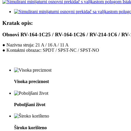
Kratak opis:
Obnovi RV-164-1C25 / RV-164-1C26 / RV-214-1C6 / RV-
● Nazivna struja: 21 A / 16 A / 11 A
● Kontaktni obrazac: SPDT / SPST-NC / SPST-NO
Visoka preciznost
Poboljšani život
Široko korišteno