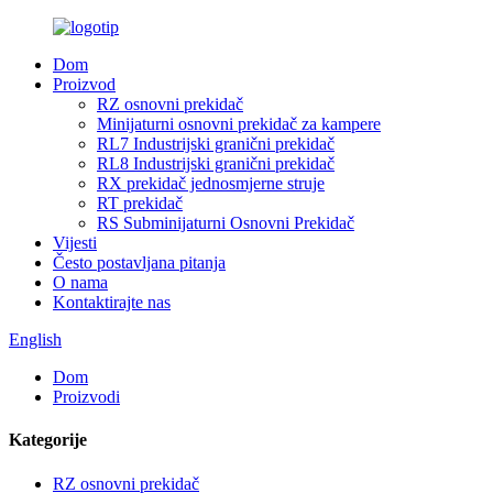
Dom
Proizvod
RZ osnovni prekidač
Minijaturni osnovni prekidač za kampere
RL7 Industrijski granični prekidač
RL8 Industrijski granični prekidač
RX prekidač jednosmjerne struje
RT prekidač
RS Subminijaturni Osnovni Prekidač
Vijesti
Često postavljana pitanja
O nama
Kontaktirajte nas
English
Dom
Proizvodi
Kategorije
RZ osnovni prekidač