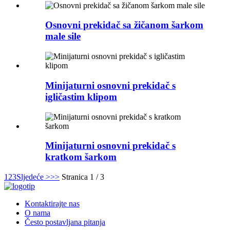
Osnovni prekidač sa žičanom šarkom
male sile
Minijaturni osnovni prekidač s
igličastim klipom
Minijaturni osnovni prekidač s
kratkom šarkom
1
2
3
Sljedeće >
>>
Stranica 1 / 3
Kontaktirajte nas
O nama
Često postavljana pitanja