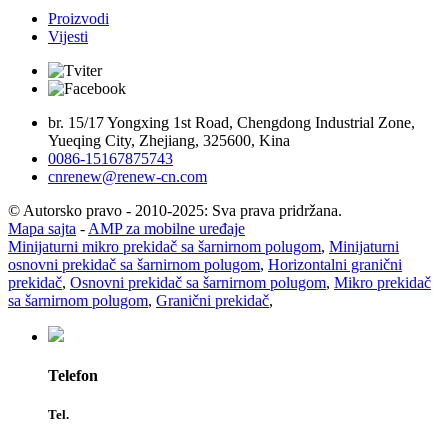
Proizvodi
Vijesti
br. 15/17 Yongxing 1st Road, Chengdong Industrial Zone,
Yueqing City, Zhejiang, 325600, Kina
0086-15167875743
cnrenew@renew-cn.com
© Autorsko pravo - 2010-2025: Sva prava pridržana.
Mapa sajta
-
AMP za mobilne uređaje
Minijaturni mikro prekidač sa šarnirnom polugom
,
Minijaturni
osnovni prekidač sa šarnirnom polugom
,
Horizontalni granični
prekidač
,
Osnovni prekidač sa šarnirnom polugom
,
Mikro prekidač
sa šarnirnom polugom
,
Granični prekidač
,
Telefon
Tel.