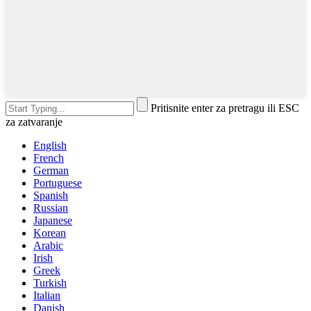
Pritisnite enter za pretragu ili ESC
za zatvaranje
English
French
German
Portuguese
Spanish
Russian
Japanese
Korean
Arabic
Irish
Greek
Turkish
Italian
Danish