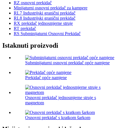
RZ osnovni prekidač
Minijaturni osnovni prekidač za kampere
RL7 Industrijski granični prekidač
RL8 Industrijski granični prekidač
RX prekidač jednosmjerne struje
RT prekidač
RS Subminijaturni Osnovni Prekidač
Istaknuti proizvodi
Subminijaturni osnovni prekidač opće namjene
Prekidač opće namjene
Osnovni prekidač jednosmjerne struje s
magnetom
Osnovni prekidač s kratkom šarkom