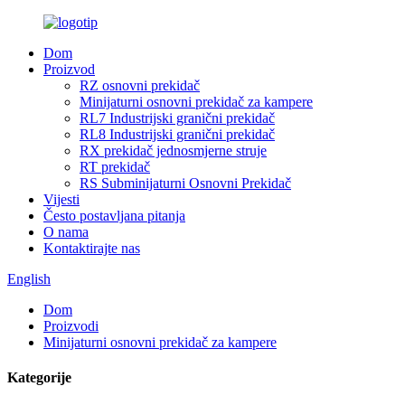
Dom
Proizvod
RZ osnovni prekidač
Minijaturni osnovni prekidač za kampere
RL7 Industrijski granični prekidač
RL8 Industrijski granični prekidač
RX prekidač jednosmjerne struje
RT prekidač
RS Subminijaturni Osnovni Prekidač
Vijesti
Često postavljana pitanja
O nama
Kontaktirajte nas
English
Dom
Proizvodi
Minijaturni osnovni prekidač za kampere
Kategorije