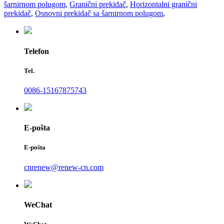
šarnirnom polugom
,
Granični prekidač
,
Horizontalni granični
prekidač
,
Osnovni prekidač sa šarnirnom polugom
,
Telefon
Tel.
0086-15167875743
E-pošta
E-pošta
cnrenew@renew-cn.com
WeChat