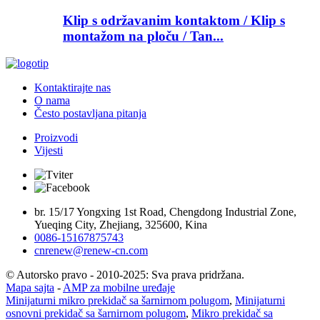
Klip s održavanim kontaktom / Klip s
montažom na ploču / Tan...
Kontaktirajte nas
O nama
Često postavljana pitanja
Proizvodi
Vijesti
br. 15/17 Yongxing 1st Road, Chengdong Industrial Zone,
Yueqing City, Zhejiang, 325600, Kina
0086-15167875743
cnrenew@renew-cn.com
© Autorsko pravo - 2010-2025: Sva prava pridržana.
Mapa sajta
-
AMP za mobilne uređaje
Minijaturni mikro prekidač sa šarnirnom polugom
,
Minijaturni
osnovni prekidač sa šarnirnom polugom
,
Mikro prekidač sa