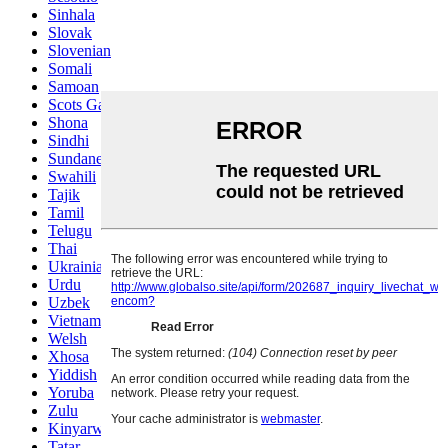
Sinhala
Slovak
Slovenian
Somali
Samoan
Scots Gaelic
Shona
Sindhi
Sundanese
Swahili
Tajik
Tamil
Telugu
Thai
Ukrainian
Urdu
Uzbek
Vietnamese
Welsh
Xhosa
Yiddish
Yoruba
Zulu
Kinyarwanda
Tatar