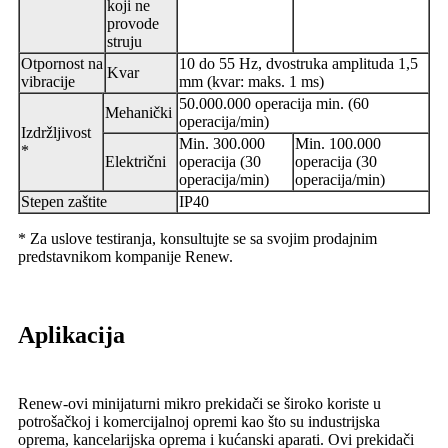
koji ne
provode
struju
Otpornost na
10 do 55 Hz, dvostruka amplituda 1,5
Kvar
vibracije
mm (kvar: maks. 1 ms)
50.000.000 operacija min. (60
Mehanički
operacija/min)
Izdržljivost
Min. 300.000
Min. 100.000
*
Električni
operacija (30
operacija (30
operacija/min)
operacija/min)
Stepen zaštite
IP40
* Za uslove testiranja, konsultujte se sa svojim prodajnim
predstavnikom kompanije Renew.
Aplikacija
Renew-ovi minijaturni mikro prekidači se široko koriste u
potrošačkoj i komercijalnoj opremi kao što su industrijska
oprema, kancelarijska oprema i kućanski aparati. Ovi prekidači