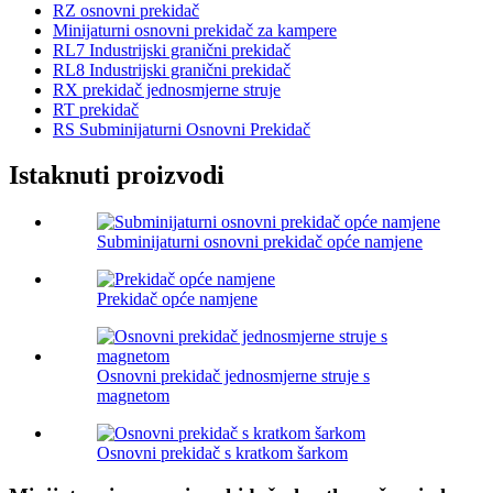
RZ osnovni prekidač
Minijaturni osnovni prekidač za kampere
RL7 Industrijski granični prekidač
RL8 Industrijski granični prekidač
RX prekidač jednosmjerne struje
RT prekidač
RS Subminijaturni Osnovni Prekidač
Istaknuti proizvodi
Subminijaturni osnovni prekidač opće namjene
Prekidač opće namjene
Osnovni prekidač jednosmjerne struje s
magnetom
Osnovni prekidač s kratkom šarkom