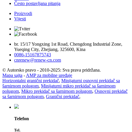
Često postavljana pitanja
Proizvodi
Vijesti
br. 15/17 Yongxing 1st Road, Chengdong Industrial Zone,
Yueqing City, Zhejiang, 325600, Kina
0086-15167875743
cnrenew@renew-cn.com
© Autorsko pravo - 2010-2025: Sva prava pridržana.
Mapa sajta
-
AMP za mobilne uređaje
Horizontalni granični prekidač
,
Minijaturni osnovni prekidač sa
šarnirnom polugom
,
Minijaturni mikro prekidač sa šarnirnom
polugom
,
Mikro prekidač sa šarnirnom polugom
,
Osnovni prekidač
sa šarnirnom polugom
,
Granični prekidač
,
Telefon
Tel.