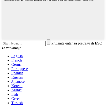
Pritisnite enter za pretragu ili ESC
za zatvaranje
English
French
German
Portuguese
Spanish
Russian
Japanese
Korean
Arabic
Irish
Greek
Turkish