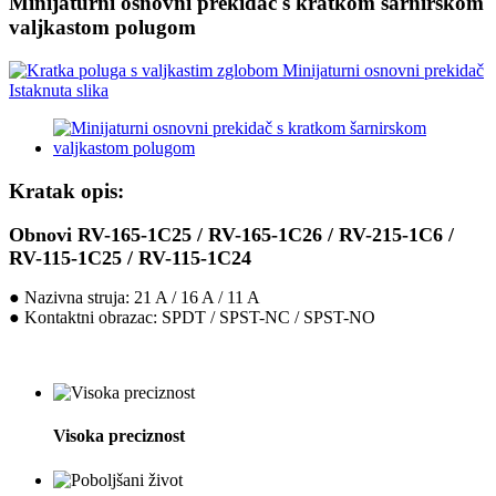
Minijaturni osnovni prekidač s kratkom šarnirskom
valjkastom polugom
Kratak opis:
Obnovi RV-165-1C25 / RV-165-1C26 / RV-215-1C6 /
RV-115-1C25 / RV-115-1C24
● Nazivna struja: 21 A / 16 A / 11 A
● Kontaktni obrazac: SPDT / SPST-NC / SPST-NO
Visoka preciznost