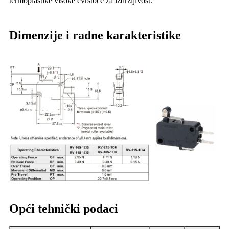
termoplastike visoke čvrstoće za izdržljivost.
Dimenzije i radne karakteristike
Opći tehnički podaci