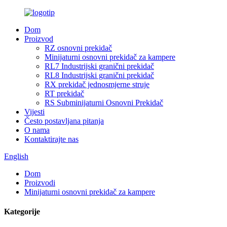
Dom
Proizvod
RZ osnovni prekidač
Minijaturni osnovni prekidač za kampere
RL7 Industrijski granični prekidač
RL8 Industrijski granični prekidač
RX prekidač jednosmjerne struje
RT prekidač
RS Subminijaturni Osnovni Prekidač
Vijesti
Često postavljana pitanja
O nama
Kontaktirajte nas
English
Dom
Proizvodi
Minijaturni osnovni prekidač za kampere
Kategorije