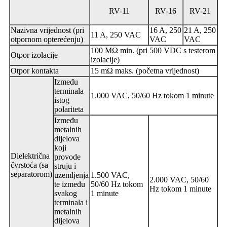
RV-11
RV-16
RV-21
Nazivna vrijednost (pri
16 A, 250
21 A, 250
11 A, 250 VAC
otpornom opterećenju)
VAC
VAC
100 MΩ min. (pri 500 VDC s testerom
Otpor izolacije
izolacije)
Otpor kontakta
15 mΩ maks. (početna vrijednost)
Između
terminala
1.000 VAC, 50/60 Hz tokom 1 minute
istog
polariteta
Između
metalnih
dijelova
koji
Dielektrična
provode
čvrstoća (sa
struju i
separatorom)
uzemljenja
1.500 VAC,
2.000 VAC, 50/60
te između
50/60 Hz tokom
Hz tokom 1 minute
svakog
1 minute
terminala i
metalnih
dijelova