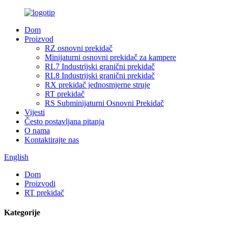
Dom
Proizvod
RZ osnovni prekidač
Minijaturni osnovni prekidač za kampere
RL7 Industrijski granični prekidač
RL8 Industrijski granični prekidač
RX prekidač jednosmjerne struje
RT prekidač
RS Subminijaturni Osnovni Prekidač
Vijesti
Često postavljana pitanja
O nama
Kontaktirajte nas
English
Dom
Proizvodi
RT prekidač
Kategorije