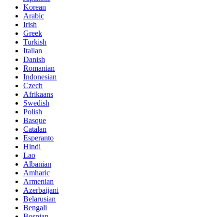
Korean
Arabic
Irish
Greek
Turkish
Italian
Danish
Romanian
Indonesian
Czech
Afrikaans
Swedish
Polish
Basque
Catalan
Esperanto
Hindi
Lao
Albanian
Amharic
Armenian
Azerbaijani
Belarusian
Bengali
Bosnian