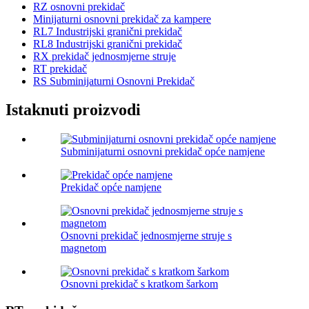
RZ osnovni prekidač
Minijaturni osnovni prekidač za kampere
RL7 Industrijski granični prekidač
RL8 Industrijski granični prekidač
RX prekidač jednosmjerne struje
RT prekidač
RS Subminijaturni Osnovni Prekidač
Istaknuti proizvodi
Subminijaturni osnovni prekidač opće namjene
Prekidač opće namjene
Osnovni prekidač jednosmjerne struje s
magnetom
Osnovni prekidač s kratkom šarkom