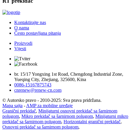
RT prekidač
Kontaktirajte nas
O nama
Često postavljana pitanja
Proizvodi
Vijesti
br. 15/17 Yongxing 1st Road, Chengdong Industrial Zone,
Yueqing City, Zhejiang, 325600, Kina
0086-15167875743
cnrenew@renew-cn.com
© Autorsko pravo - 2010-2025: Sva prava pridržana.
Mapa sajta
-
AMP za mobilne uređaje
Granični prekidač
,
Minijaturni osnovni prekidač sa šarnirnom
polugom
,
Mikro prekidač sa šarnirnom polugom
,
Minijaturni mikro
prekidač sa šarnirnom polugom
,
Horizontalni granični prekidač
,
Osnovni prekidač sa šarnirnom polugom
,