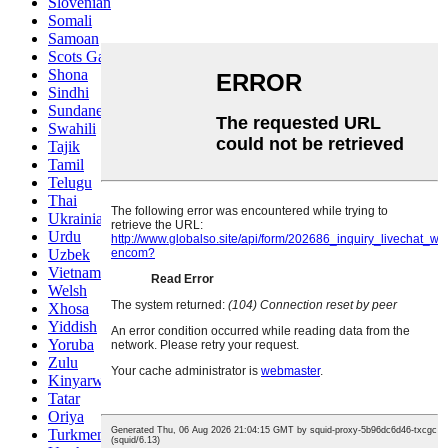
Slovenian
Somali
Samoan
Scots Gaelic
Shona
Sindhi
Sundanese
Swahili
Tajik
Tamil
Telugu
Thai
Ukrainian
Urdu
Uzbek
Vietnamese
Welsh
Xhosa
Yiddish
Yoruba
Zulu
Kinyarwanda
Tatar
Oriya
Turkmen