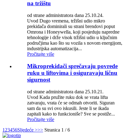
na tržištu
od strane administratora dana 25.10.24.
Uvod Dugo vremena, tržišni udio mikro
prekidača dominirali su strani brendovi poput
Omrona i Honeywella, koji posjeduju napredne
tehnologije i drže visok tržišni udio u ključnim
područjima kao što su vozila s novom energijom,
industrijska automatizacija...
Pročitajte više
Mikroprekidači sprečavaju povrede
ruku u liftovima i osiguravaju ličnu
sigurnost
od strane administratora dana 25.10.21.
Uvod Kada pružite ruku dok se vrata lifta
zatvaraju, vrata će se odmah otvoriti. Siguran
sam da su svi ovo iskusili. Jeste li se ikada
zapitali kako to funkcioniše? Sve se postiže...
Pročitajte više
1
2
3
4
5
6
Sljedeće >
>>
Stranica 1 / 6