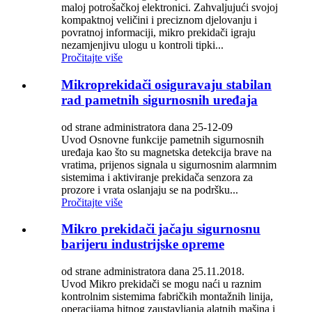
maloj potrošačkoj elektronici. Zahvaljujući svojoj
kompaktnoj veličini i preciznom djelovanju i
povratnoj informaciji, mikro prekidači igraju
nezamjenjivu ulogu u kontroli tipki...
Pročitajte više
Mikroprekidači osiguravaju stabilan
rad pametnih sigurnosnih uređaja
od strane administratora dana 25-12-09
Uvod Osnovne funkcije pametnih sigurnosnih
uređaja kao što su magnetska detekcija brave na
vratima, prijenos signala u sigurnosnim alarmnim
sistemima i aktiviranje prekidača senzora za
prozore i vrata oslanjaju se na podršku...
Pročitajte više
Mikro prekidači jačaju sigurnosnu
barijeru industrijske opreme
od strane administratora dana 25.11.2018.
Uvod Mikro prekidači se mogu naći u raznim
kontrolnim sistemima fabričkih montažnih linija,
operacijama hitnog zaustavljanja alatnih mašina i