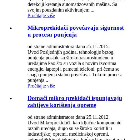
detekciji kretanja automatizovanih mašina. Sa
svojim pouzdanim aktiviranjem ...
Pročitajte više
Mikroprekidači povećavaju sigurnost
u procesu punjenja
od strane administratora dana 25.11.2015.
Uvod Posljednjih godina, tehnologije brzog
punjenja postale su široko rasprostranjene u
uređajima kao što su vozila s novim izvorima
energije, laptopi i pametni telefoni, pri čemu se
snaga punjenja stalno povećava. Tokom procesa
punjenja...
Pročitajte više
Domaći mikro prekidači ispunjavaju
zahtjeve korištenja opreme
od strane administratora dana 25.11.2012.
Uvod Mikroprekidači, kao ključne komponente
raznih uređaja, dugo su se široko koristili u
industrijskoj opremi, medicinskoj opremi,
automobilskim dijelovima, kućanskim aparatima i