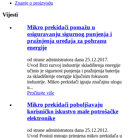
Znanje o proizvodu
Vijesti
Mikro prekidači pomažu u
osiguravanju sigurnog punjenja i
pražnjenja uređaja za pohranu
energije
od strane administratora dana 25.12.2017.
Uvod Brzi razvoj industrije skladištenja energije
učinio je sigurnost punjenja i pražnjenja baterija
za skladištenje energije ključnim fokusom
industrije. Mikro prekidači igraju značajnu ulogu
u...
Pročitajte više
Mikro prekidači poboljšavaju
korisničko iskustvo male potrošačke
elektronike
od strane administratora dana 25.12.2012.
Uvod Postoji mnogo primjena mikro prekidača u