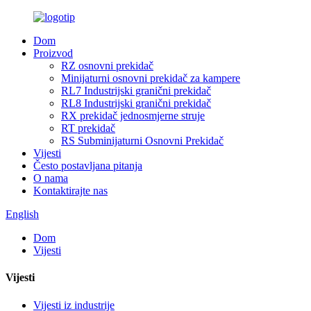
Dom
Proizvod
RZ osnovni prekidač
Minijaturni osnovni prekidač za kampere
RL7 Industrijski granični prekidač
RL8 Industrijski granični prekidač
RX prekidač jednosmjerne struje
RT prekidač
RS Subminijaturni Osnovni Prekidač
Vijesti
Često postavljana pitanja
O nama
Kontaktirajte nas
English
Dom
Vijesti
Vijesti
Vijesti iz industrije