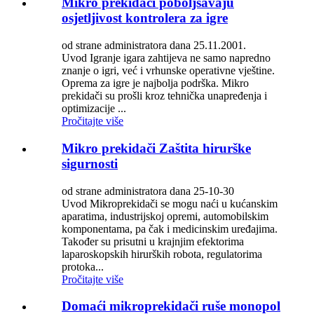
Mikro prekidači poboljšavaju
osjetljivost kontrolera za igre
od strane administratora dana 25.11.2001.
Uvod Igranje igara zahtijeva ne samo napredno
znanje o igri, već i vrhunske operativne vještine.
Oprema za igre je najbolja podrška. Mikro
prekidači su prošli kroz tehnička unapređenja i
optimizacije ...
Pročitajte više
Mikro prekidači Zaštita hirurške
sigurnosti
od strane administratora dana 25-10-30
Uvod Mikroprekidači se mogu naći u kućanskim
aparatima, industrijskoj opremi, automobilskim
komponentama, pa čak i medicinskim uređajima.
Također su prisutni u krajnjim efektorima
laparoskopskih hirurških robota, regulatorima
protoka...
Pročitajte više
Domaći mikroprekidači ruše monopol