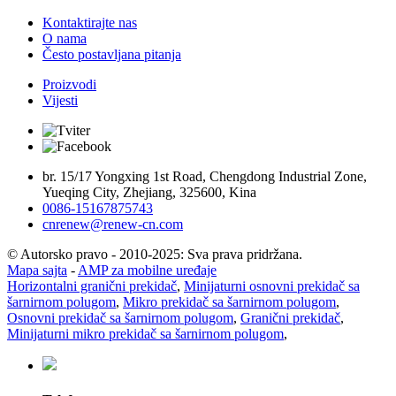
Kontaktirajte nas
O nama
Često postavljana pitanja
Proizvodi
Vijesti
br. 15/17 Yongxing 1st Road, Chengdong Industrial Zone,
Yueqing City, Zhejiang, 325600, Kina
0086-15167875743
cnrenew@renew-cn.com
© Autorsko pravo - 2010-2025: Sva prava pridržana.
Mapa sajta
-
AMP za mobilne uređaje
Horizontalni granični prekidač
,
Minijaturni osnovni prekidač sa
šarnirnom polugom
,
Mikro prekidač sa šarnirnom polugom
,
Osnovni prekidač sa šarnirnom polugom
,
Granični prekidač
,
Minijaturni mikro prekidač sa šarnirnom polugom
,