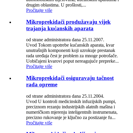
drugim oblastima. U prošlosti,...
Pročitajte više
Mikroprekidači produžavaju vijek
trajanja kućanskih aparata
od strane administratora dana 25.11.2007.
Uvod Tokom upotrebe kućanskih aparata, kvar
unutrašnjih komponenti koji uzrokuje prestanak
rada uređaja čest je problem za mnoge potrošače.
Uobičajeni kvarovi poput nereagujuće prepreke...
Pročitajte više
Mikroprekidači osiguravaju tačnost
rada opreme
od strane administratora dana 25.11.2004.
Uvod U kontroli medicinskih infuzijskih pumpi,
preciznom rezanju industrijskih alatnih mašina i
numeričkom mjerenju inteligentnih instrumenata,
precizno rukovanje je ključno za postizanje fu...
Pročitajte više