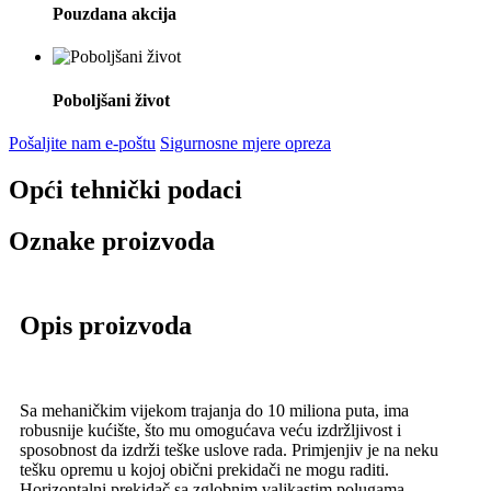
Pouzdana akcija
Poboljšani život
Pošaljite nam e-poštu
Sigurnosne mjere opreza
Opći tehnički podaci
Oznake proizvoda
Opis proizvoda
Sa mehaničkim vijekom trajanja do 10 miliona puta, ima
robusnije kućište, što mu omogućava veću izdržljivost i
sposobnost da izdrži teške uslove rada. Primjenjiv je na neku
tešku opremu u kojoj obični prekidači ne mogu raditi.
Horizontalni prekidač sa zglobnim valjkastim polugama