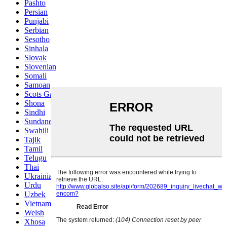
Pashto
Persian
Punjabi
Serbian
Sesotho
Sinhala
Slovak
Slovenian
Somali
Samoan
Scots Gaelic
Shona
Sindhi
Sundanese
Swahili
Tajik
Tamil
Telugu
Thai
Ukrainian
Urdu
Uzbek
Vietnamese
Welsh
Xhosa