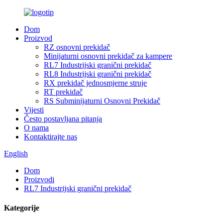
Dom
Proizvod
RZ osnovni prekidač
Minijaturni osnovni prekidač za kampere
RL7 Industrijski granični prekidač
RL8 Industrijski granični prekidač
RX prekidač jednosmjerne struje
RT prekidač
RS Subminijaturni Osnovni Prekidač
Vijesti
Često postavljana pitanja
O nama
Kontaktirajte nas
English
Dom
Proizvodi
RL7 Industrijski granični prekidač
Kategorije