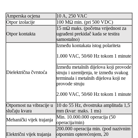
Amperska ocjena
10 A, 250 VAC
Otpor izolacije
100 MΩ min. (pri 500 VDC)
15 mΩ maks. (početna vrijednost za
Otpor kontakta
ugrađeni prekidač kada se testira
samostalno)
Između kontakata istog polariteta
1.000 VAC, 50/60 Hz tokom 1 minute
Između metalnih dijelova koji provode
Dielektrična čvrstoća
struju i uzemljenja, te između svakog
terminala i metalnih dijelova koji ne
provode struju
2.000 VAC, 50/60 Hz tokom 1 minute
Otpornost na vibracije u
10 do 55 Hz, dvostruka amplituda 1,5
slučaju kvara
mm (kvar: maks. 1 ms)
Min. 10.000.000 operacija (50
Mehanički vijek trajanja
operacija/min)
200.000 operacija min. (pod nazivnim
Električni vijek trajanja
otpornim opterećenjem, 20