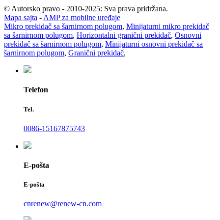
© Autorsko pravo - 2010-2025: Sva prava pridržana.
Mapa sajta
-
AMP za mobilne uređaje
Mikro prekidač sa šarnirnom polugom
,
Minijaturni mikro prekidač
sa šarnirnom polugom
,
Horizontalni granični prekidač
,
Osnovni
prekidač sa šarnirnom polugom
,
Minijaturni osnovni prekidač sa
šarnirnom polugom
,
Granični prekidač
,
Telefon
Tel.
0086-15167875743
E-pošta
E-pošta
cnrenew@renew-cn.com