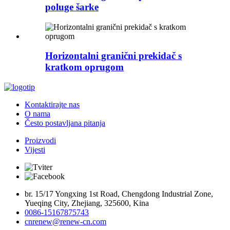
poluge šarke
Horizontalni granični prekidač s
kratkom oprugom
Kontaktirajte nas
O nama
Često postavljana pitanja
Proizvodi
Vijesti
br. 15/17 Yongxing 1st Road, Chengdong Industrial Zone,
Yueqing City, Zhejiang, 325600, Kina
0086-15167875743
cnrenew@renew-cn.com