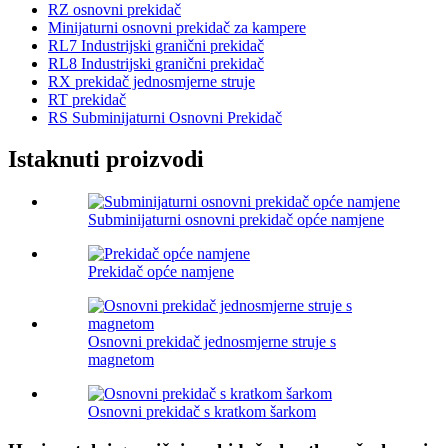
RZ osnovni prekidač
Minijaturni osnovni prekidač za kampere
RL7 Industrijski granični prekidač
RL8 Industrijski granični prekidač
RX prekidač jednosmjerne struje
RT prekidač
RS Subminijaturni Osnovni Prekidač
Istaknuti proizvodi
Subminijaturni osnovni prekidač opće namjene
Prekidač opće namjene
Osnovni prekidač jednosmjerne struje s
magnetom
Osnovni prekidač s kratkom šarkom